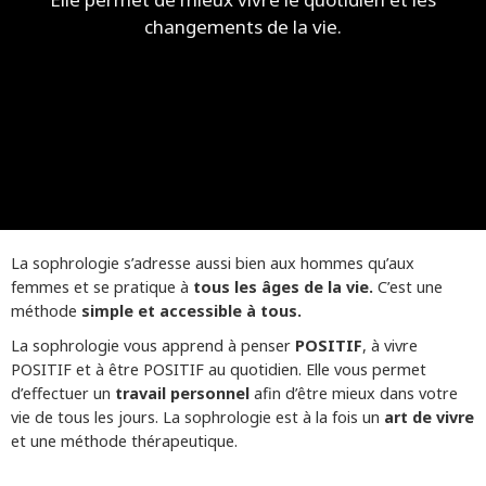
changements de la vie.
La sophrologie s’adresse aussi bien aux hommes qu’aux
femmes et se pratique à
tous les âges de la vie.
C’est une
méthode
simple
et
accessible à tous.
La sophrologie vous apprend à penser
POSITIF
, à vivre
POSITIF et à être POSITIF au quotidien. Elle vous permet
d’effectuer un
travail personnel
afin d’être mieux dans votre
vie de tous les jours. La sophrologie est à la fois un
art de vivre
et une méthode thérapeutique.